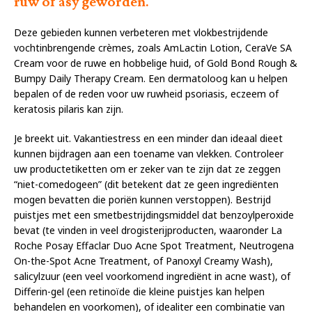
ruw of asy geworden.
Deze gebieden kunnen verbeteren met vlokbestrijdende
vochtinbrengende crèmes, zoals AmLactin Lotion, CeraVe SA
Cream voor de ruwe en hobbelige huid, of Gold Bond Rough &
Bumpy Daily Therapy Cream. Een dermatoloog kan u helpen
bepalen of de reden voor uw ruwheid psoriasis, eczeem of
keratosis pilaris kan zijn.
Je breekt uit. Vakantiestress en een minder dan ideaal dieet
kunnen bijdragen aan een toename van vlekken. Controleer
uw productetiketten om er zeker van te zijn dat ze zeggen
“niet-comedogeen” (dit betekent dat ze geen ingrediënten
mogen bevatten die poriën kunnen verstoppen). Bestrijd
puistjes met een smetbestrijdingsmiddel dat benzoylperoxide
bevat (te vinden in veel drogisterijproducten, waaronder La
Roche Posay Effaclar Duo Acne Spot Treatment, Neutrogena
On-the-Spot Acne Treatment, of Panoxyl Creamy Wash),
salicylzuur (een veel voorkomend ingrediënt in acne wast), of
Differin-gel (een retinoïde die kleine puistjes kan helpen
behandelen en voorkomen), of idealiter een combinatie van