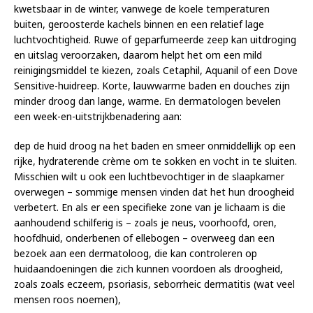
kwetsbaar in de winter, vanwege de koele temperaturen
buiten, geroosterde kachels binnen en een relatief lage
luchtvochtigheid. Ruwe of geparfumeerde zeep kan uitdroging
en uitslag veroorzaken, daarom helpt het om een mild
reinigingsmiddel te kiezen, zoals Cetaphil, Aquanil of een Dove
Sensitive-huidreep. Korte, lauwwarme baden en douches zijn
minder droog dan lange, warme. En dermatologen bevelen
een week-en-uitstrijkbenadering aan:
dep de huid droog na het baden en smeer onmiddellijk op een
rijke, hydraterende crème om te sokken en vocht in te sluiten.
Misschien wilt u ook een luchtbevochtiger in de slaapkamer
overwegen – sommige mensen vinden dat het hun droogheid
verbetert. En als er een specifieke zone van je lichaam is die
aanhoudend schilferig is – zoals je neus, voorhoofd, oren,
hoofdhuid, onderbenen of ellebogen – overweeg dan een
bezoek aan een dermatoloog, die kan controleren op
huidaandoeningen die zich kunnen voordoen als droogheid,
zoals zoals eczeem, psoriasis, seborrheic dermatitis (wat veel
mensen roos noemen),