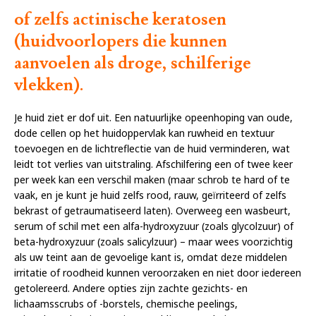
of zelfs actinische keratosen
(huidvoorlopers die kunnen
aanvoelen als droge, schilferige
vlekken).
Je huid ziet er dof uit. Een natuurlijke opeenhoping van oude,
dode cellen op het huidoppervlak kan ruwheid en textuur
toevoegen en de lichtreflectie van de huid verminderen, wat
leidt tot verlies van uitstraling. Afschilfering een of twee keer
per week kan een verschil maken (maar schrob te hard of te
vaak, en je kunt je huid zelfs rood, rauw, geïrriteerd of zelfs
bekrast of getraumatiseerd laten). Overweeg een wasbeurt,
serum of schil met een alfa-hydroxyzuur (zoals glycolzuur) of
beta-hydroxyzuur (zoals salicylzuur) – maar wees voorzichtig
als uw teint aan de gevoelige kant is, omdat deze middelen
irritatie of roodheid kunnen veroorzaken en niet door iedereen
getolereerd. Andere opties zijn zachte gezichts- en
lichaamsscrubs of -borstels, chemische peelings,