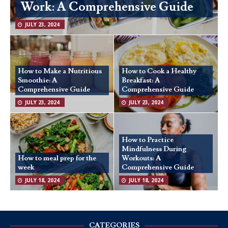
Work: A Comprehensive Guide
JULY 23, 2024
How to Make a Nutritious
How to Cook a Healthy
Smoothie: A
Breakfast: A
Comprehensive Guide
Comprehensive Guide
JULY 23, 2024
JULY 23, 2024
How to Practice
Mindfulness During
How to meal prep for the
Workouts: A
week
Comprehensive Guide
JULY 18, 2024
JULY 18, 2024
CATEGORIES